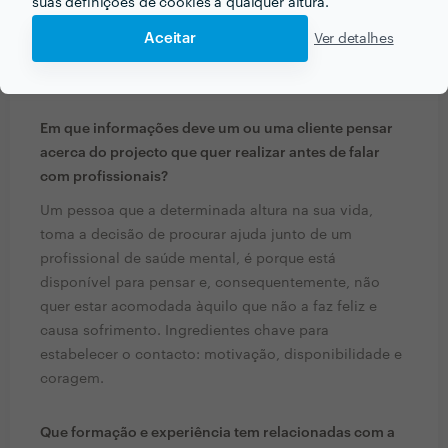
suas definições de cookies a qualquer altura.
Aceitar
Ver detalhes
PERGUNTAS E RESPOSTAS
Em que informações deve um ou uma cliente pensar
acerca do projecto que quer realizar antes de falar
com profissionais?
Um pessoa que a determinada altura na sua vida,
toma a decisão de procurar ajuda junto de um
profissional de saúde mental, é porque está
disponível para pensar e, consequentemente, não
quer estar acomodada àquilo que não a faz feliz e
causa sofrimento. Ingredientes chave para
estabelecer o contacto: motivação, disponibilidade e
coragem.
Que formação e experiência tem relacionadas com a