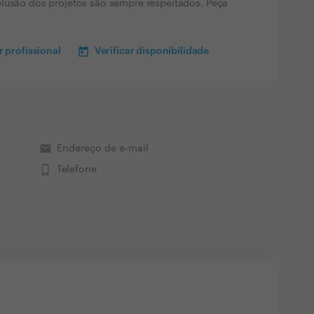
clusão dos projetos são sempre respeitados. Peça
 profissional
Verificar disponibilidade
email
Endereço de e-mail
phone_iphone
Telefone