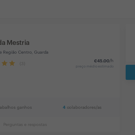
da Mestria
e Região Centro, Guarda
€
45.00
/h
(
3
)
preço médio estimado
4
rabalhos ganhos
colaboradores/as
Perguntas e respostas