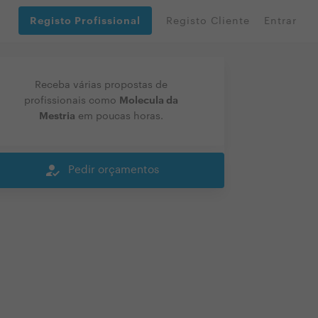
Registo Profissional
Registo Cliente
Entrar
Receba várias propostas de
Molecula da
profissionais como
Mestria
em poucas horas.
how_to_reg
Pedir orçamentos