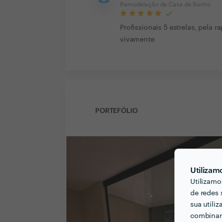
Remodelação de Casa de Banho
Profissionais 5 estrelas, pela
vivamente
PORTEFÓLIO
Utilizam
Utilizamo
de redes 
sua utili
combinar 