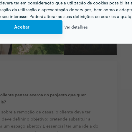
deverá ter em consideração que a utilização de cookies possibilita 
zação da utilização e apresentação de serviços, bem como a adapt
o seu interesse. Poderá alterar as suas definições de cookies a qualqu
Aceitar
Ver detalhes
Ver todas as
fotografias e vídeos
liente pensar acerca do projecto que quer
ais?
 sobre a remoção de casas, o cliente deve ter
deve definir o objetivo: pretende substituir a
r um espaço aberto? É essencial ter uma ideia do