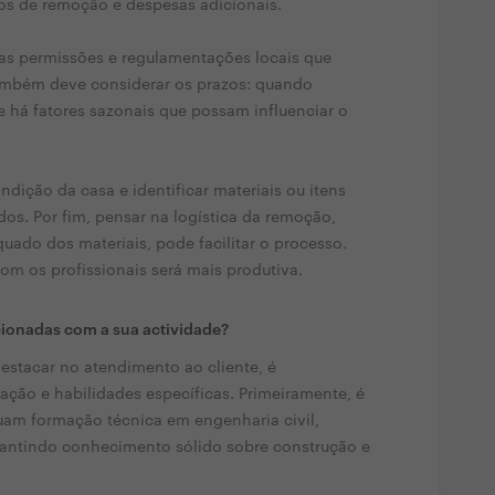
os de remoção e despesas adicionais.
 as permissões e regulamentações locais que
ambém deve considerar os prazos: quando
e há fatores sazonais que possam influenciar o
ndição da casa e identificar materiais ou itens
dos. Por fim, pensar na logística da remoção,
uado dos materiais, pode facilitar o processo.
m os profissionais será mais produtiva.
cionadas com a sua actividade?
estacar no atendimento ao cliente, é
ção e habilidades específicas. Primeiramente, é
uam formação técnica em engenharia civil,
arantindo conhecimento sólido sobre construção e