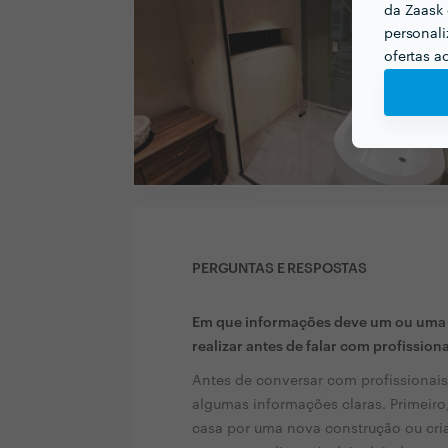
da Zaask 
personali
ofertas a
PERGUNTAS E RESPOSTAS
Em que informações deve um ou uma c
realizar antes de falar com profission
Antes de conversar com profissionais
algumas informações claras. Primeiro, 
casa por uma nova construção ou cria