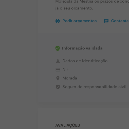
Molécula da Mestria os prazos de con
já o seu orçamento.
Pedir orçamentos
Contactar
Informação validada
perm_identity
Dados de identificação
credit_card
NIF
place
Morada
verified_user
Seguro de responsabilidade civil
AVALIAÇÕES