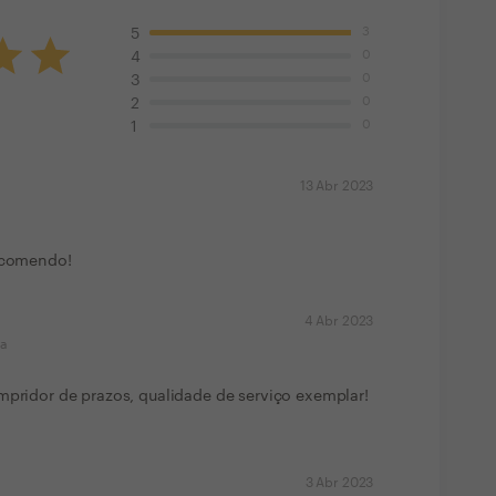
3
5
0
4
0
3
0
2
0
1
13 Abr 2023
Recomendo!
4 Abr 2023
ma
mpridor de prazos, qualidade de serviço exemplar!
3 Abr 2023