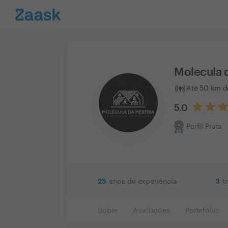
Molecula 
Até 50 km d
5.0
Perfil Prata
25
3
anos de experiência
t
Sobre
Avaliações
Portefólio