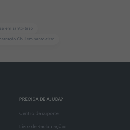
a em santo-tirso
strução Civil em santo-tirso
PRECISA DE AJUDA?
Centro de suporte
Livro de Reclamações