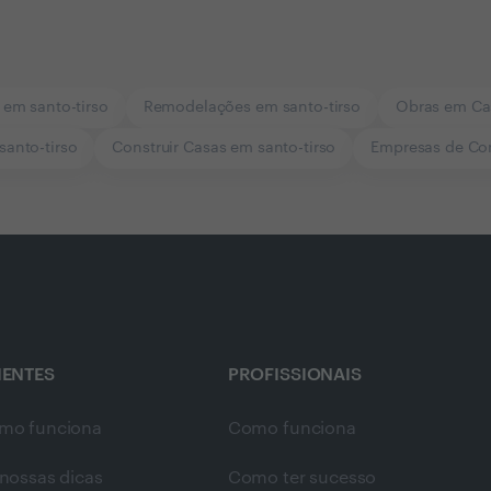
 em santo-tirso
Remodelações em santo-tirso
Obras em Cas
 santo-tirso
Construir Casas em santo-tirso
Empresas de Con
IENTES
PROFISSIONAIS
mo funciona
Como funciona
nossas dicas
Como ter sucesso