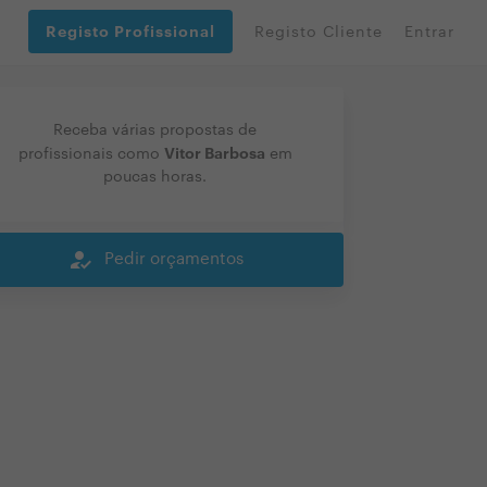
Registo Profissional
Registo Cliente
Entrar
Receba várias propostas de
Vitor Barbosa
profissionais como
em
poucas horas.
how_to_reg
Pedir orçamentos