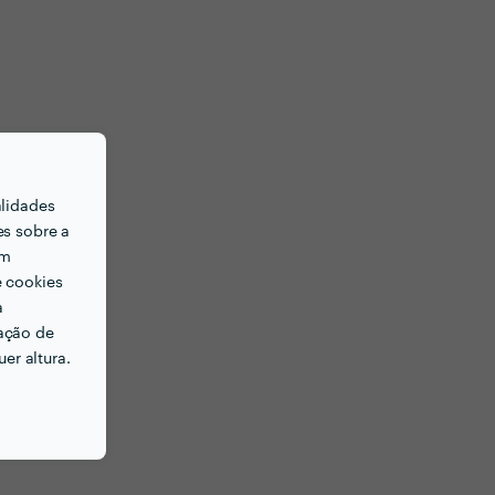
alidades
es sobre a
em
e cookies
a
ação de
er altura.