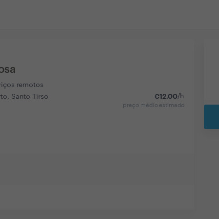
osa
viços remotos
€
12.00
/h
to, Santo Tirso
preço médio estimado