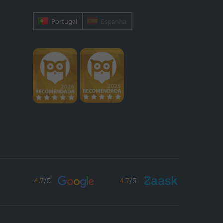
Portugal
Espanha
4.7
/5
4.7
/5