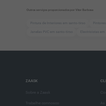
Outros serviços proporcionados por
Vitor Barbosa
Pintura de Interiores em santo-tirso
Pintores
Janelas PVC em santo-tirso
Electricistas em
ZAASK
CL
Sobre a Zaask
Co
Trabalhe connosco
As 