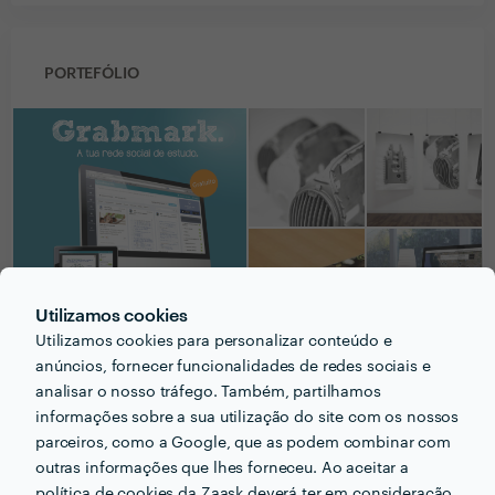
PORTEFÓLIO
Utilizamos cookies
Utilizamos cookies para personalizar conteúdo e
anúncios, fornecer funcionalidades de redes sociais e
analisar o nosso tráfego. Também, partilhamos
PERGUNTAS E RESPOSTAS
informações sobre a sua utilização do site com os nossos
parceiros, como a Google, que as podem combinar com
outras informações que lhes forneceu. Ao aceitar a
Em que informações deve um ou uma cliente pensar
política de cookies da Zaask deverá ter em consideração