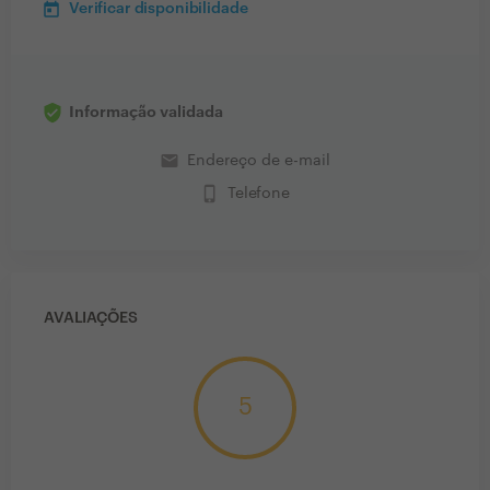
Verificar disponibilidade
Informação validada
email
Endereço de e-mail
phone_iphone
Telefone
AVALIAÇÕES
5