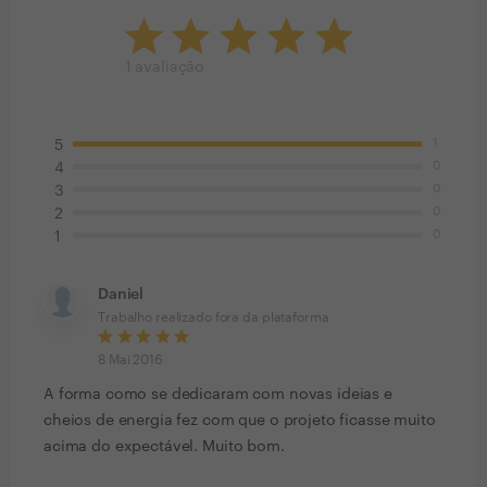
1
avaliação
1
5
0
4
0
3
0
2
0
1
Daniel
Trabalho realizado fora da plataforma
8 Mai 2016
A forma como se dedicaram com novas ideias e
cheios de energia fez com que o projeto ficasse muito
acima do expectável. Muito bom.