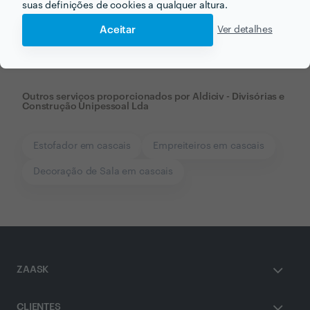
suas definições de cookies a qualquer altura.
em poucas horas.
Aceitar
Ver detalhes
Outros serviços proporcionados por
Aldiciv - Divisórias e
Construção Unipessoal Lda
Estofador em cascais
Empreiteiros em cascais
Decoração de Sala em cascais
ZAASK
CLIENTES