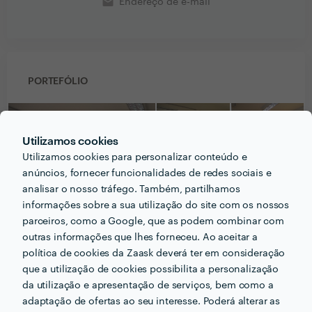
email
Endereço de e-mail
PORTEFÓLIO
Utilizamos cookies
Utilizamos cookies para personalizar conteúdo e
anúncios, fornecer funcionalidades de redes sociais e
analisar o nosso tráfego. Também, partilhamos
informações sobre a sua utilização do site com os nossos
parceiros, como a Google, que as podem combinar com
outras informações que lhes forneceu. Ao aceitar a
política de cookies da Zaask deverá ter em consideração
que a utilização de cookies possibilita a personalização
da utilização e apresentação de serviços, bem como a
Receba várias propostas de profissionais como
adaptação de ofertas ao seu interesse. Poderá alterar as
Aldiciv - Divisórias e Construção Unipessoal Lda