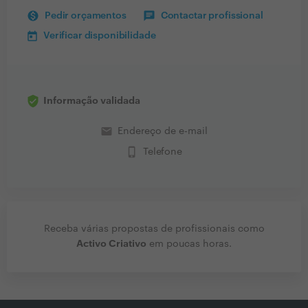
Pedir orçamentos
Contactar profissional
Verificar disponibilidade
Informação validada
email
Endereço de e-mail
phone_iphone
Telefone
Receba várias propostas de profissionais como
Activo Criativo
em poucas horas.