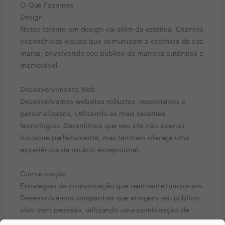
O Que Fazemos
Design
Nosso talento em design vai além da estética. Criamos
experiências visuais que comunicam a essência da sua
marca, envolvendo seu público de maneira autêntica e
memorável.
Desenvolvimento Web
Desenvolvemos websites robustos, responsivos e
personalizados, utilizando as mais recentes
tecnologias. Garantimos que seu site não apenas
funcione perfeitamente, mas também ofereça uma
experiência de usuário excepcional.
Comunicação
Estratégias de comunicação que realmente funcionam.
Desenvolvemos campanhas que atingem seu público-
alvo com precisão, utilizando uma combinação de
criatividade e análise de dados para maximizar o