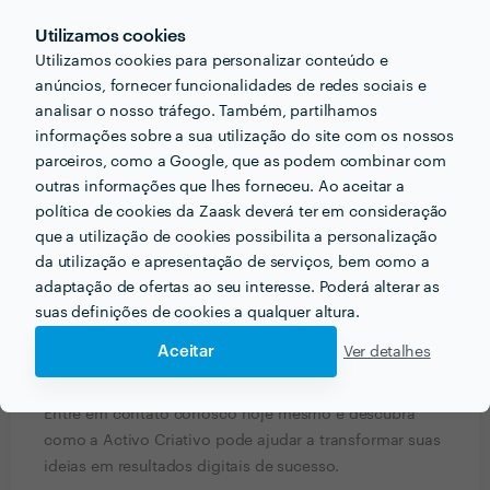
impacto.
Utilizamos cookies
Utilizamos cookies para personalizar conteúdo e
Experiência: Mais de 15 anos no mercado, com um
anúncios, fornecer funcionalidades de redes sociais e
portfólio diversificado e casos de sucesso em diversas
analisar o nosso tráfego. Também, partilhamos
indústrias.
informações sobre a sua utilização do site com os nossos
Inovação: Estamos sempre atualizados com as últimas
parceiros, como a Google, que as podem combinar com
tendências e tecnologias, garantindo soluções
outras informações que lhes forneceu. Ao aceitar a
modernas e eficientes.
política de cookies da Zaask deverá ter em consideração
Atendimento Personalizado: Cada cliente é único.
que a utilização de cookies possibilita a personalização
Oferecemos soluções sob medida para atender às suas
da utilização e apresentação de serviços, bem como a
necessidades específicas.
adaptação de ofertas ao seu interesse. Poderá alterar as
Resultados Comprovados: Nosso compromisso é com
suas definições de cookies a qualquer altura.
resultados. Medimos nosso sucesso pelo sucesso dos
Aceitar
Ver detalhes
nossos clientes.
Está pronto para levar sua marca para o próximo nível?
Entre em contato conosco hoje mesmo e descubra
como a Activo Criativo pode ajudar a transformar suas
ideias em resultados digitais de sucesso.