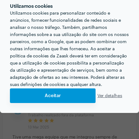
6
Utilizamos cookies
5
0
4
Utilizamos cookies para personalizar conteúdo e
0
3
anúncios, fornecer funcionalidades de redes sociais e
0
2
analisar o nosso tráfego. Também, partilhamos
0
1
informações sobre a sua utilização do site com os nossos
parceiros, como a Google, que as podem combinar com
Ana Machado Assistente Virtual
outras informações que lhes forneceu. Ao aceitar a
Trabalho realizado fora da plataforma
política de cookies da Zaask deverá ter em consideração
que a utilização de cookies possibilita a personalização
13 Mar 2025
da utilização e apresentação de serviços, bem como a
Profissionalismo máximo. Qualidade fantástica.
adaptação de ofertas ao seu interesse. Poderá alterar as
Obrigado a toda a equipa por me terem ajudado a
suas definições de cookies a qualquer altura.
cumprir o meu sonho para a divisão que remodelei.
Aceitar
Ver detalhes
Carla de Oliveira
Trabalho realizado fora da plataforma
13 Mar 2025
Tive uma mega equipa que me integrou sempre de