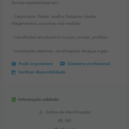
Somos especialistas em:
- Carpintaria: Parket, soalho flutuante, decks,
afagamentos, cozinhas sob medida;
- Caixilharias em alumínio ou pvc, portas, portões;
- Instalações elétricas, canalizações de água e gás.
Pedir orçamentos
Contactar profissional
Verificar disponibilidade
Informação validada
perm_identity
Dados de identificação
credit_card
NIF