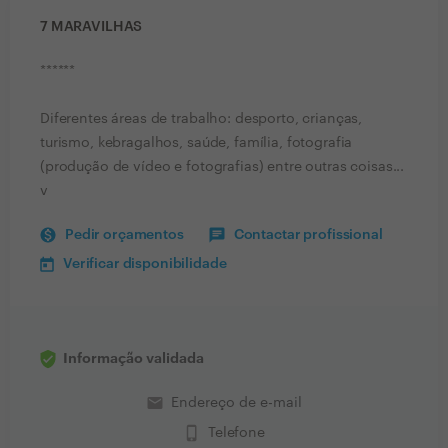
7 MARAVILHAS
******
Diferentes áreas de trabalho: desporto, crianças,
turismo, kebragalhos, saúde, família, fotografia
(produção de vídeo e fotografias) entre outras coisas...
v
Pedir orçamentos
Contactar profissional
Verificar disponibilidade
Informação validada
email
Endereço de e-mail
phone_iphone
Telefone