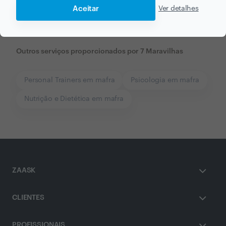
Aceitar
Ver detalhes
Outros serviços proporcionados por
7 Maravilhas
Personal Trainers em mafra
Psicologia em mafra
Nutrição e Dietética em mafra
ZAASK
CLIENTES
PROFISSIONAIS