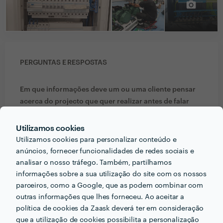
PERGUNTAS E RESPOSTAS
Em que informações deve um ou uma cliente pensar
acerca do projecto que quer realizar antes de falar
com profissionais?
Utilizamos cookies
Caso o cliente não saiba o que vai fazer,.nós temos
Utilizamos cookies para personalizar conteúdo e
engenheiros elétricos e pessoas altamente
anúncios, fornecer funcionalidades de redes sociais e
qualificados para solucionar todos os seus
analisar o nosso tráfego. Também, partilhamos
problemas.
informações sobre a sua utilização do site com os nossos
parceiros, como a Google, que as podem combinar com
Que formação e experiência tem relacionadas com a
outras informações que lhes forneceu. Ao aceitar a
sua actividade?
política de cookies da Zaask deverá ter em consideração
que a utilização de cookies possibilita a personalização
Formação em elétrica residencial, predial e industrial