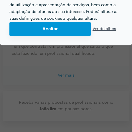
da utilização e apresentação de serviços, bem como a
e trabalhamos com qualquer situação relacionado.
adaptação de ofertas ao seu interesse. Poderá alterar as
suas definições de cookies a qualquer altura.
Que conselhos daria a alguém que quer contratar
Aceitar
Ver detalhes
profissionais do seu sector? Há algo fundamental a ter
em conta?
Tem que contratar um profissional que saiba o que
está fazendo, um profissional qualificado.
Ver mais
Receba várias propostas de profissionais como
João lira
em poucas horas.