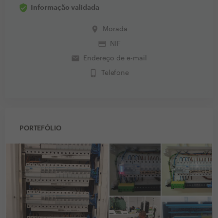
Informação validada
place
Morada
credit_card
NIF
email
Endereço de e-mail
phone_iphone
Telefone
PORTEFÓLIO