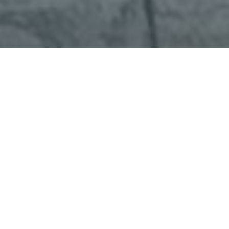
Faça o seu pedido sem compromisso
Preencha um breve questionário explicando-nos aquilo
de que necessita.