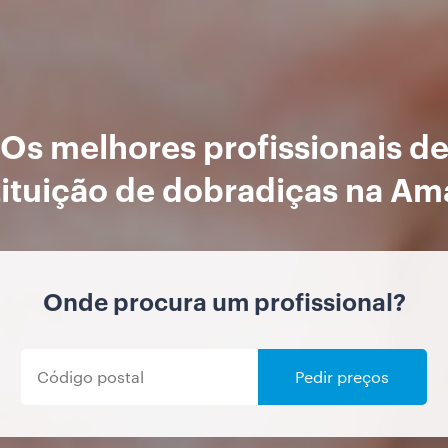
Os melhores profissionais d
ituição de dobradiças na A
Onde procura um profissional?
Pedir preços