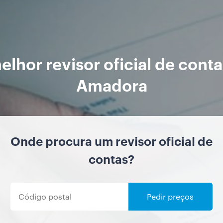
elhor revisor oficial de conta
Amadora
Onde procura um revisor oficial de
contas?
Pedir preços