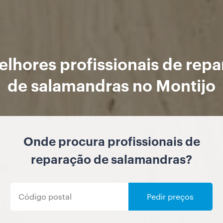
lhores profissionais de rep
de salamandras no Montijo
Onde procura profissionais de
reparação de salamandras?
Pedir preços