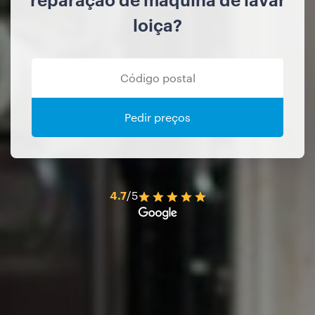
loiça?
Pedir preços
4.7
/5