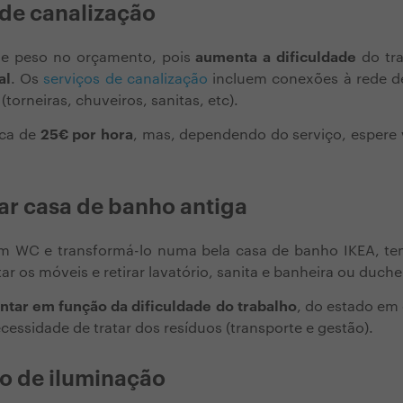
 de canalização
de peso no orçamento, pois
aumenta a dificuldade
do tra
al
. Os
serviços de canalização
incluem conexões à rede de
torneiras, chuveiros, sanitas, etc).
rca de
25€ por hora
, mas, dependendo do serviço, espere
ar casa de banho antiga
m WC e transformá-lo numa bela casa de banho IKEA, te
r os móveis e retirar lavatório, sanita e banheira ou duche
ntar em função da dificuldade do trabalho
, do estado em
cessidade de tratar dos resíduos (transporte e gestão).
ão de iluminação