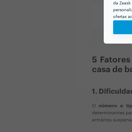
da Zaask 
Serviços
personali
ofertas a
adicionais
5 Fatores
casa de b
1. Dificuld
O
número e ti
determinantes pa
armários suspens