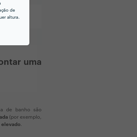
a
ação de
 2
er altura.
€
montar uma
sa de banho são
ada
(por exemplo,
 elevado
.