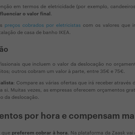
venção em termos de eletricidade (por exemplo, candeeiro
fluenciar o valor final
.
os
preços cobrados por eletricistas
com os valores que ir
talação de casa de banho IKEA.
ção
issionais que incluem o valor da deslocação no orçamen
tos; outros cobram um valor à parte, entre 35€ e 75€.
alista
: Compare as várias ofertas que irá receber através d
a si. Muitas vezes, as empresas oferecem orçamentos grat
o da deslocação.
entos por hora e compensam ma
s que
preferem cobrar à hora
. Na plataforma da Zaask vai