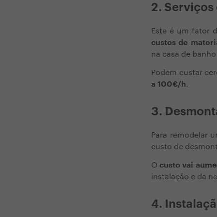
2. Serviços
Este é um fator 
custos de materi
na casa de banho (
Podem custar ce
a 100€/h
.
3. Desmont
Para remodelar u
custo de desmonta
O
custo vai aume
instalação e da ne
4. Instalaç