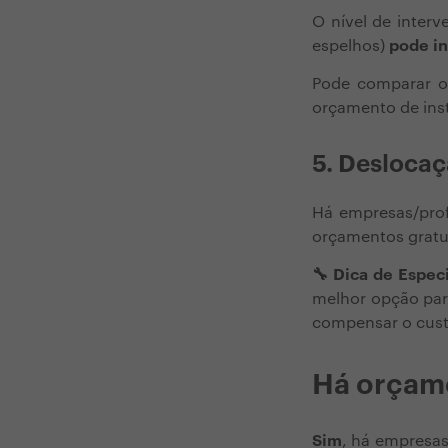
O nível de inter
espelhos)
pode in
Pode comparar 
orçamento de ins
5. Desloca
Há empresas/prof
orçamentos gratui
🔧 Dica de Especi
melhor opção par
compensar o cust
Há orçam
Sim
, há empresa