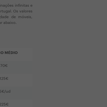
nações infinitas e
tugal. Os valores
idade de móveis,
r abaixo.
ÇO MÉDIO
70€
125€
5€/ud
225€