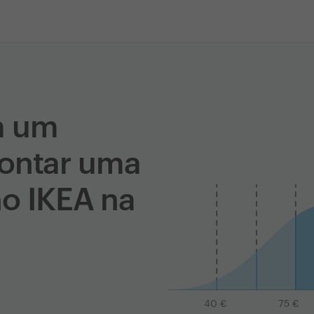
a um
montar uma
o IKEA na
40
€
75
€