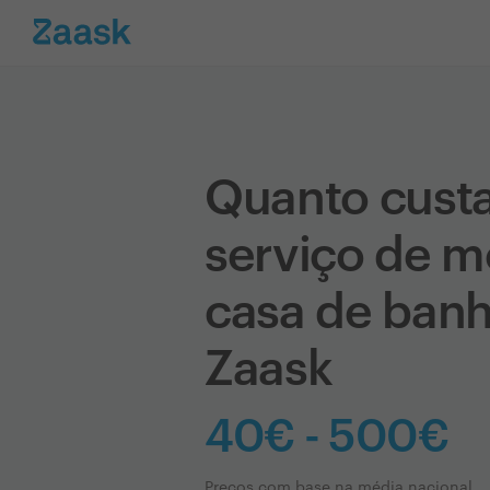
Quanto cust
serviço de 
casa de banh
Zaask
40€ - 500€
Preços com base na média nacional