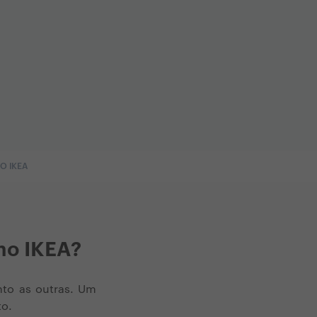
O IKEA
ho IKEA?
nto as outras. Um
to.