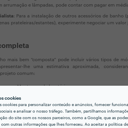
om arrumação e lâmpadas, pode contar com pagar em méd
alista
: Para a instalação de outros acessórios de banho (p
enas prateleiras/estantes), experimente negociar um valor
 completa
ho mais bem “composta” pode incluir
vários tipos de mó
resentar-lhe uma estimativa aproximada, consideran
 projeto comum:
Montagem do lavatório,
es
torneira, armário baixo e
70€
os cookies
espelho sem arrumação
s cookies para personalizar conteúdo e anúncios, fornecer funcion
sociais e analisar o nosso tráfego. Também, partilhamos informaçõ
Montagem da base do duche,
zação do site com os nossos parceiros, como a Google, que as pod
125
portas, chuveiro e torneira
com outras informações que lhes forneceu. Ao aceitar a política d