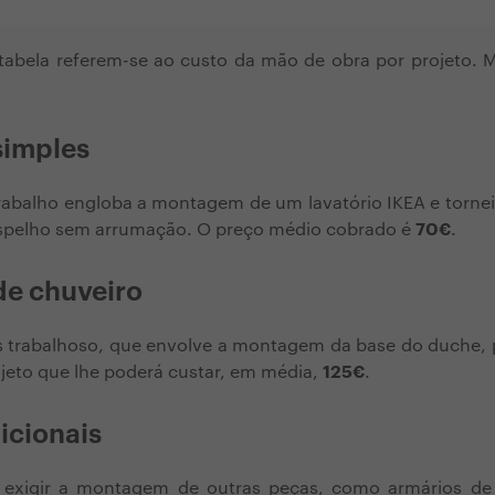
 tabela referem-se ao custo da mão de obra por projeto. 
simples
trabalho engloba a montagem de um lavatório IKEA e torn
espelho sem arrumação. O preço médio cobrado é
70€
.
de chuveiro
s trabalhoso, que envolve a montagem da base do duche, p
ojeto que lhe poderá custar, em média,
125€
.
icionais
 exigir a montagem de outras peças, como armários de