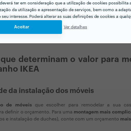
deverá ter em consideração que a utilização de cookies possibilita 
zação da utilização e apresentação de serviços, bem como a adapt
Montagem de 1 armário alto
e 1
15€ x
o seu interesse. Poderá alterar as suas definições de cookies a qualqu
armário adicional
Aceitar
Ver detalhes
TOTAL
225
 que determinam o valor para 
anho IKEA
ade da instalação dos móveis
po de móveis
que escolher para remodelar a sua ca
ra definir o orçamento. Para uma
montagem mais complic
os e instalação de duches), conte com um orçamento
mais