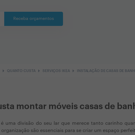
Receba orçamentos
arrow_right
arrow_right
arrow_right
QUANTO CUSTA
SERVIÇOS IKEA
INSTALAÇÃO DE CASAS DE BANH
sta montar móveis casas de ban
é uma divisão do seu lar que merece tanto carinho qua
organização são essenciais para se criar um espaço perfei