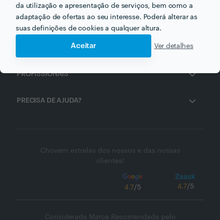
da utilização e apresentação de serviços, bem como a
adaptação de ofertas ao seu interesse. Poderá alterar as
ZAASK
suas definições de cookies a qualquer altura.
Aceitar
Ver detalhes
CLIENTES
PROFISSIONAIS
PRECISA DE AJUDA?
Chovem estrelas dos nossos e das nossas
clientes!
4.7
/5
4.7
/5
Considerada Marca Recomendada pelo