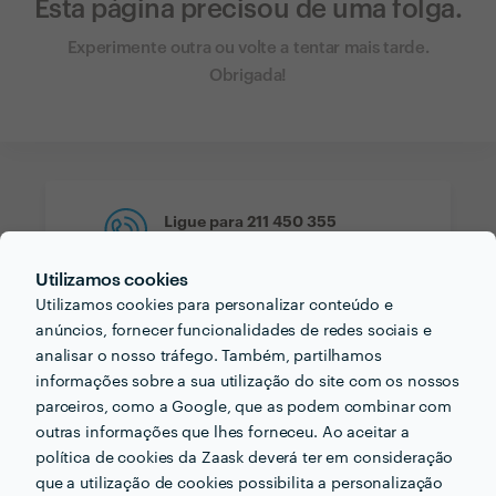
Esta página precisou de uma folga.
Experimente outra ou volte a tentar mais tarde.
Obrigada!
Ligue para
211 450 355
10:00-12:00 e das 15:00-17:00
Utilizamos cookies
Utilizamos cookies para personalizar conteúdo e
anúncios, fornecer funcionalidades de redes sociais e
analisar o nosso tráfego. Também, partilhamos
Suporte ao Cliente
informações sobre a sua utilização do site com os nossos
Clique aqui para enviar um email
parceiros, como a Google, que as podem combinar com
outras informações que lhes forneceu. Ao aceitar a
política de cookies da Zaask deverá ter em consideração
que a utilização de cookies possibilita a personalização