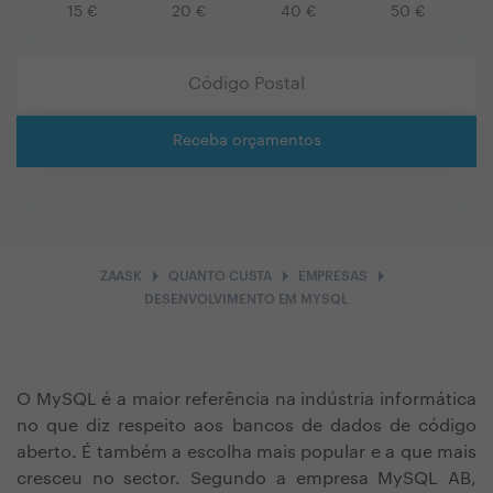
15
€
20
€
40
€
50
€
Receba orçamentos
arrow_right
arrow_right
arrow_right
ZAASK
QUANTO CUSTA
EMPRESAS
DESENVOLVIMENTO EM MYSQL
O MySQL é a maior referência na indústria informática
no que diz respeito aos bancos de dados de código
aberto. É também a escolha mais popular e a que mais
cresceu no sector. Segundo a empresa MySQL AB,