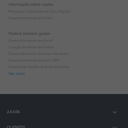
Informação sobre custos
Recuperar Dados de um Disco Rígido
Desenvolvimento em Excel
Poderá também gostar
Desenvolvimento em Excel
Criação de Bases de Dados
Desenvolvimento de bases de dados
Desenvolvimento de Excel VBA
Sistema de Gestão de Base de Dados
Ver mais
ZAASK
CLIENTES