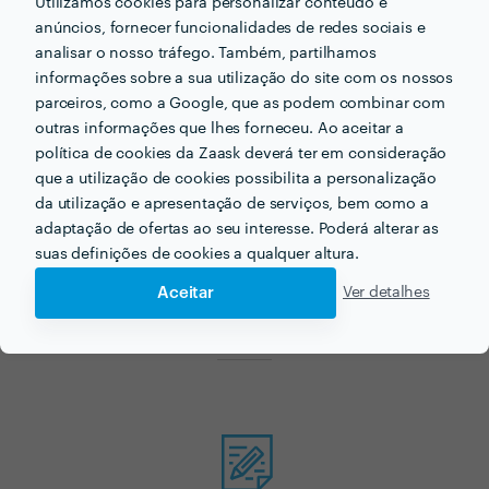
Utilizamos cookies para personalizar conteúdo e
anúncios, fornecer funcionalidades de redes sociais e
analisar o nosso tráfego. Também, partilhamos
informações sobre a sua utilização do site com os nossos
parceiros, como a Google, que as podem combinar com
outras informações que lhes forneceu. Ao aceitar a
Procura desenvolvimento
política de cookies da Zaask deverá ter em consideração
que a utilização de cookies possibilita a personalização
em MySQL para o seu
da utilização e apresentação de serviços, bem como a
próximo projecto?
adaptação de ofertas ao seu interesse. Poderá alterar as
suas definições de cookies a qualquer altura.
Agora que tem uma ideia dos preços vamos encontar
Aceitar
Ver detalhes
o profissional certo para si!