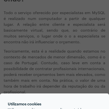
Todo o serviço oferecido por especialistas em MySQL
é realizado num computador a partir de qualquer
lugar. A relação entre cliente e especialista será
basicamente virtual, sendo que, ao contrário de
muitos serviços, o lugar onde o o a especialista se
encontra não irá influenciar o orçamento.
Teoricamente, esta é a realidade quando estamos no
contexto de mercados de menor dimensão, como é o
caso de Portugal. Contudo, caso leve em conta a
possibilidade de contratar profissionais internacionais,
poderá receber orçamentos bem mais elevados, como
também mais em conta. Na prática, o valor de uma
hora de trabalho irá depender da reputação do ou da
profissional.
Utilizamos cookies