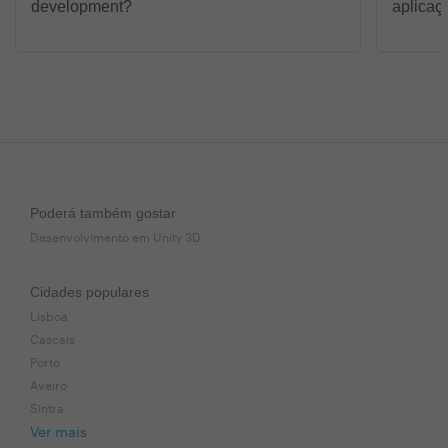
development?
aplicaç
Poderá também gostar
Desenvolvimento em Unity 3D
Cidades populares
Lisboa
Cascais
Porto
Aveiro
Sintra
Ver mais