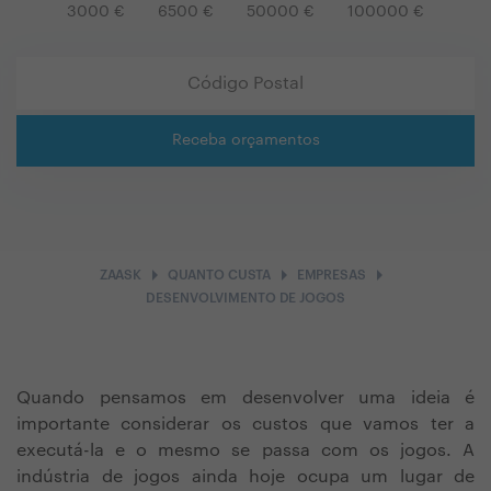
3000
€
6500
€
50000
€
100000
€
Receba orçamentos
arrow_right
arrow_right
arrow_right
ZAASK
QUANTO CUSTA
EMPRESAS
DESENVOLVIMENTO DE JOGOS
Quando pensamos em desenvolver uma ideia é
importante considerar os custos que vamos ter a
executá-la e o mesmo se passa com os jogos. A
indústria de jogos ainda hoje ocupa um lugar de