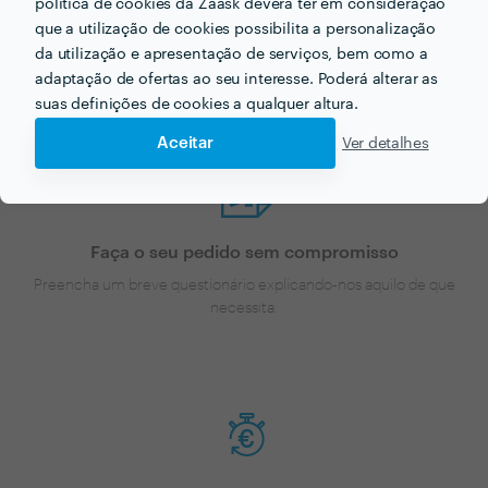
política de cookies da Zaask deverá ter em consideração
Agora que tem uma ideia dos preços vamos encontar
que a utilização de cookies possibilita a personalização
o profissional certo para si!
da utilização e apresentação de serviços, bem como a
adaptação de ofertas ao seu interesse. Poderá alterar as
suas definições de cookies a qualquer altura.
Aceitar
Ver detalhes
Faça o seu pedido sem compromisso
Preencha um breve questionário explicando-nos aquilo de que
necessita.