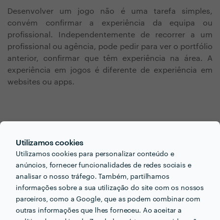
Desenvolver um jogo não é uma tarefa simples,
convém confirmar a experiência da equipa ou
profissional. Independentemente de recorrer a um
profissional ou agência, pode pedir para ver o portfólio
anterior, confirmar que têm experiência na área. A
experiência em jogos é diferente de experiência em
websites ou apps.
Utilizamos cookies
Utilizamos cookies para personalizar conteúdo e
Procura desenvolvimento
anúncios, fornecer funcionalidades de redes sociais e
analisar o nosso tráfego. Também, partilhamos
de jogos para o seu
informações sobre a sua utilização do site com os nossos
próximo projecto?
parceiros, como a Google, que as podem combinar com
outras informações que lhes forneceu. Ao aceitar a