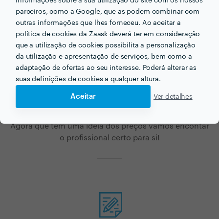
informações sobre a sua utilização do site com os nossos
parceiros, como a Google, que as podem combinar com
outras informações que lhes forneceu. Ao aceitar a
política de cookies da Zaask deverá ter em consideração
que a utilização de cookies possibilita a personalização
da utilização e apresentação de serviços, bem como a
Procura agência de
adaptação de ofertas ao seu interesse. Poderá alterar as
suas definições de cookies a qualquer altura.
viagem para o seu
Aceitar
Ver detalhes
próximo projecto?
Agora que tem uma ideia dos preços vamos encontar
o profissional certo para si!