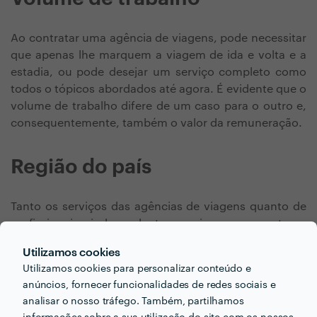
Ao contratar uma agência de viagens, pode necessitar
que apenas lhe marquem a viagem de ida e volta e a
estadia, ou pode desejar um serviço completo como
todos o tópicos abordados até agora. É evidente que o
volume de trabalho difere de um caso para o outro e,
consequentemente, também o valor da remuneração.
Região do país
Tanto os serviços das agências de viagens quanto de
profissionais independentes variam consoante a
região do país onde trabalha. Seguindo a tendência da
Utilizamos cookies
maior parte das áreas, o valor da mão-de-obra é
Utilizamos cookies para personalizar conteúdo e
influenciado pelo custo de vida da zona, sendo mais
anúncios, fornecer funcionalidades de redes sociais e
alto nas grandes cidades.
analisar o nosso tráfego. Também, partilhamos