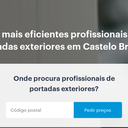
 mais eficientes profissionais
adas exteriores em Castelo B
Onde procura profissionais de
portadas exteriores?
Pedir preços