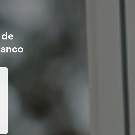
 de
ranco