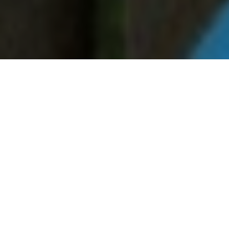
Faça o seu pedido sem compromisso
Preencha um breve questionário explicando-nos aquilo
de que necessita.