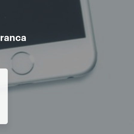
e
Franca