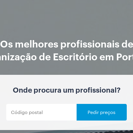
Os melhores profissionais d
nização de Escritório em Por
Onde procura um profissional?
Pedir preços