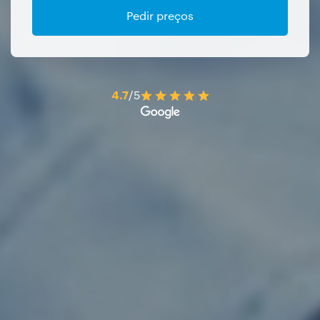
Pedir preços
4.7
/5