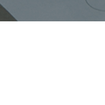
Faça o seu pedido sem compromisso
Preencha um breve questionário explicando-nos aquilo
de que necessita.