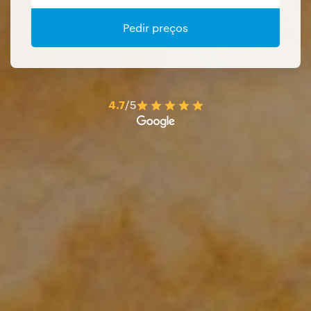
Pedir preços
4.7
/5