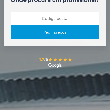
Pedir preços
4.7
/5