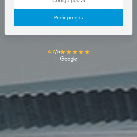
Pedir preços
4.7
/5