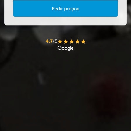
Pedir preços
4.7
/5