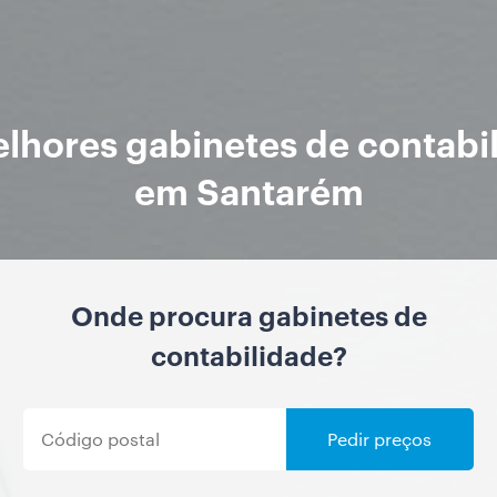
lhores gabinetes de contabi
em Santarém
Onde procura gabinetes de
contabilidade?
Pedir preços