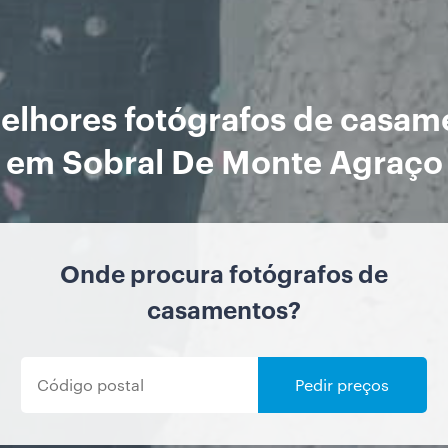
elhores fotógrafos de casam
em Sobral De Monte Agraço
Onde procura fotógrafos de
casamentos?
Pedir preços