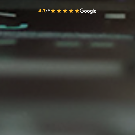
4.7
/5