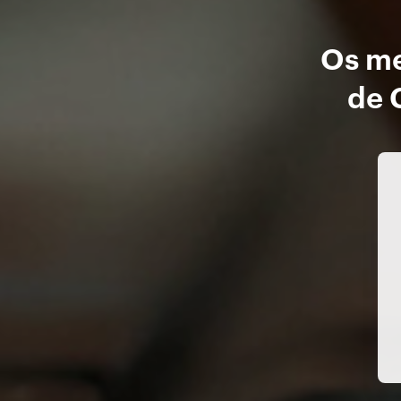
Os me
de 