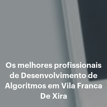
Os melhores profissionais
de Desenvolvimento de
Algoritmos em Vila Franca
De Xira