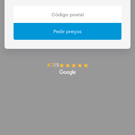
Pedir preços
4.7
/5