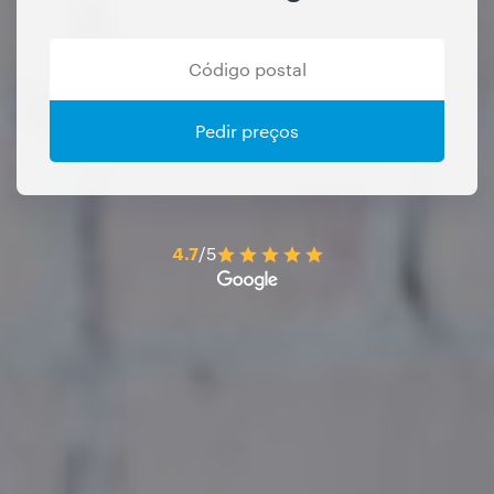
Pedir preços
4.7
/5