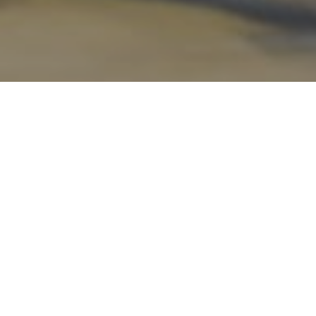
Faça o seu pedido sem compromisso
Preencha um breve questionário explicando-nos aquilo
de que necessita.