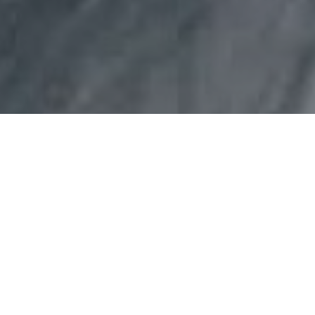
Faça o seu pedido sem compromisso
Preencha um breve questionário explicando-nos aquilo
de que necessita.