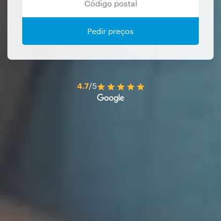
Pedir preços
4.7
/5