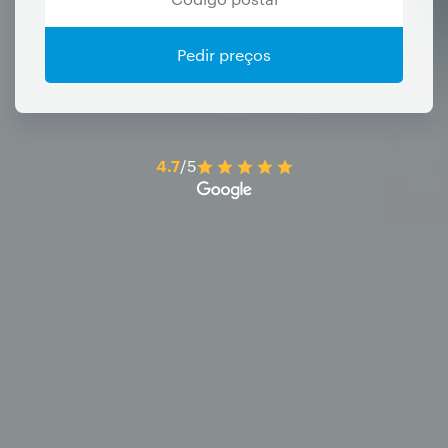
Pedir preços
4.7
/5