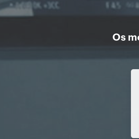
Os me