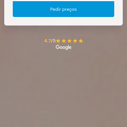
Pedir preços
4.7
/5