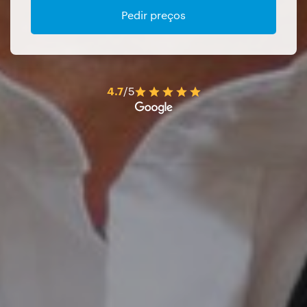
Pedir preços
4.7
/5