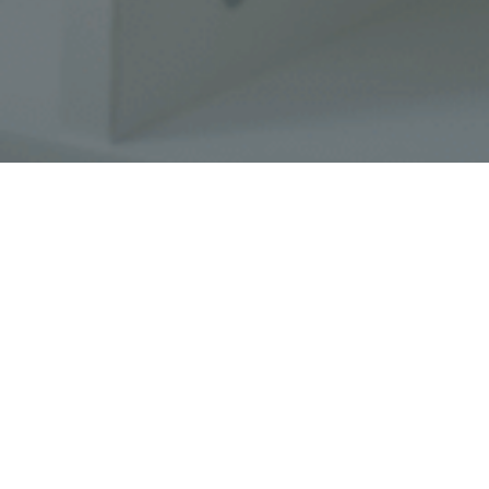
Faça o seu pedido sem compromisso
Preencha um breve questionário explicando-nos aquilo
de que necessita.