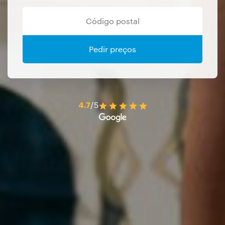
Pedir preços
4.7
/5