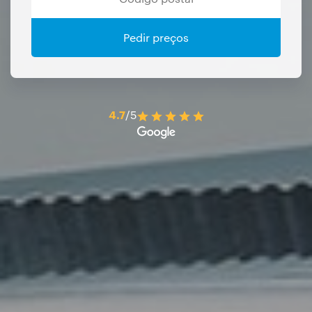
Pedir preços
4.7
/5