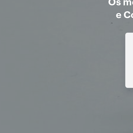
Os me
e C