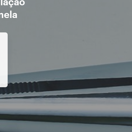
alação
mela