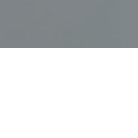
Faça o seu pedido sem compromisso
Preencha um breve questionário explicando-nos aquilo
de que necessita.