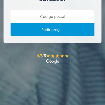
Pedir preços
4.7
/5