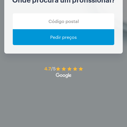
Pedir preços
4.7
/5