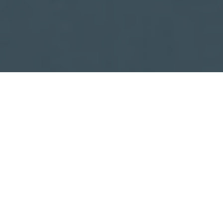
Faça o seu pedido sem compromisso
Preencha um breve questionário explicando-nos aquilo
de que necessita.